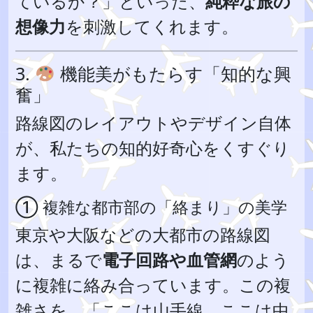
ているか？」といった、
純粋な旅の
想像力
を刺激してくれます。
3.
機能美がもたらす「知的な興
奮」
路線図のレイアウトやデザイン自体
が、私たちの知的好奇心をくすぐり
ます。
① 複雑な都市部の「絡まり」の美学
東京や大阪などの大都市の路線図
は、まるで
電子回路や血管網
のよう
に複雑に絡み合っています。この複
雑さを、「ここは山手線、ここは中