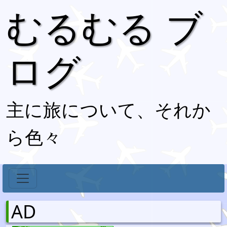
むるむる ブ
ログ
主に旅について、それか
ら色々
AD