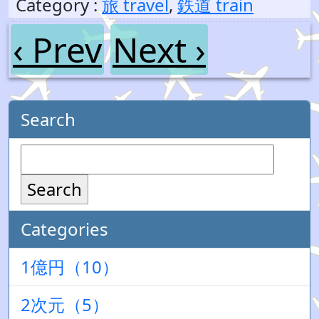
Category :
旅 travel
,
鉄道 train
‹ Prev
Next ›
Search
Search
Categories
1億円（10）
2次元（5）