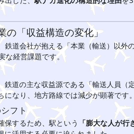
み出した、
駅ナカ進化の構造的な理由
を
業の「収益構造の変化」
、鉄道会社が抱える「本業（輸送）以外
実な経営課題です。
、鉄道の主な収益源である「輸送人員（
ちになり、地方路線では減少が顕著です
のシフト
確保するため、駅という
「膨大な人が行
限に活用する必要に迫られました。