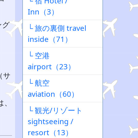
└ 宿 Hotel /
Inn（3）
ング
└ 旅の裏側 travel
inside（71）
└ 空港
airport（23）
（サ
└ 航空
aviation（60）
は、
└ 観光/リゾート
sightseeing /
resort（13）