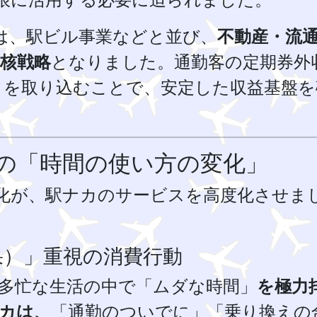
は、駅ビル事業などと並び、
不動産・流
核戦略
となりました。通勤客の定期券外
済など）を取り込むことで、安定した収益基盤
の「時間の使い方の変化」
化が、駅ナカのサービスを高度化させま
果）」重視の消費行動
多忙な生活の中で「ムダな時間」
を極力
カは、
「通勤のついでに」「乗り換えの