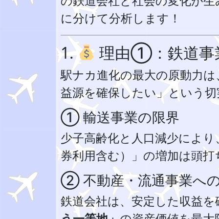
の鉄道会社と社会の変化が生
に分けて分析します！
1.
理由①：鉄道事
駅ナカ進化の最大の原動力は
益源を確保したい」という切
① 輸送事業の限界
少子高齢化と人口減少により
券利用含む）」の増加は頭打
② 不動産・流通事業へ
鉄道会社は、安定した収益を
う一等地」
の資産価値を最大