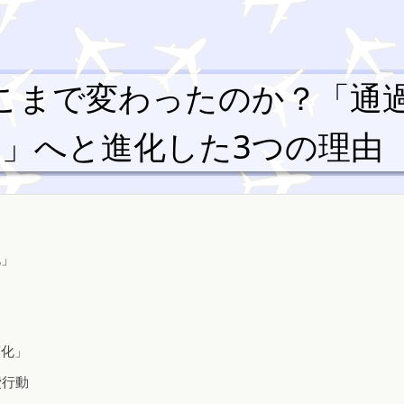
こまで変わったのか？「通
」へと進化した3つの理由
化」
変化」
費行動