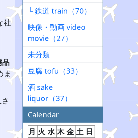
└ 鉄道 train（70）
な社
映像・動画 video
movie（27）
未分類
需品
豆腐 tofu（33）
めま
酒 sake
liquor（37）
入さ
Calendar
月
火
水
木
金
土
日