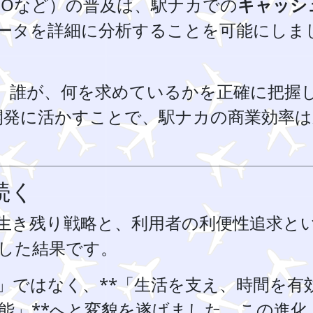
ASMOなど）の普及は、駅ナカでの
キャッシ
ータを詳細に分析することを可能にしま
、誰が、何を求めているかを正確に把握
開発に活かすことで、駅ナカの商業効率は
続く
生き残り戦略と、利用者の利便性追求と
した結果です。
」ではなく、**「生活を支え、時間を有
能」**へと変貌を遂げました。この進化