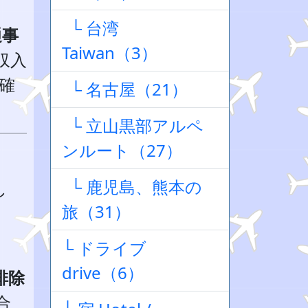
└ 台湾
通事
Taiwan（3）
収入
を確
└ 名古屋（21）
└ 立山黒部アルペ
ンルート（27）
└ 鹿児島、熊本の
し
旅（31）
└ ドライブ
drive（6）
排除
合