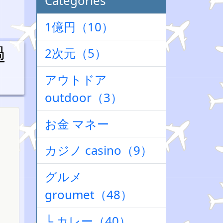
Categories
1億円（10）
過
2次元（5）
アウトドア
outdoor（3）
お金 マネー
カジノ casino（9）
グルメ
groumet（48）
└ カレー（40）