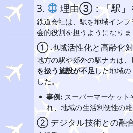
3.
理由③：「駅」
鉄道会社は、駅を地域インフ
会的役割を担うようになりま
① 地域活性化と高齢化
地方の駅や郊外の駅ナカは、
を扱う施設が不足
した地域の
した。
事例:
スーパーマーケット
れ、地域の生活利便性の
② デジタル技術との融