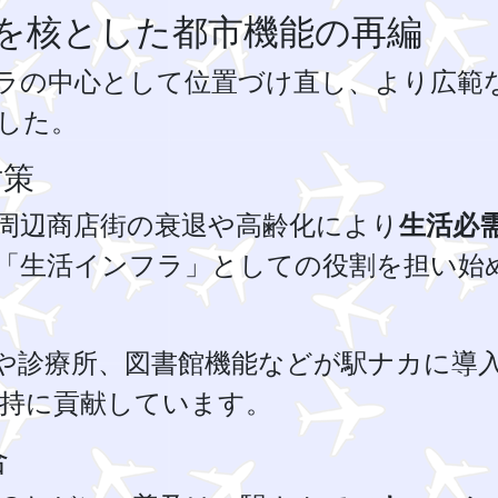
を核とした都市機能の再編
ラの中心として位置づけ直し、より広範
した。
対策
周辺商店街の衰退や高齢化により
生活必
「生活インフラ」としての役割を担い始
や診療所、図書館機能などが駅ナカに導
維持に貢献しています。
合