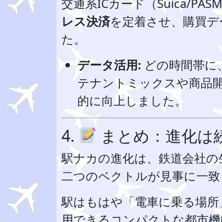
交通系ICカード（Suica/P
レス決済
を定着させ、購買デ
た。
データ活用:
どの時間帯に
テナントミックスや商品
的に向上しました。
4.
まとめ：進化は
駅ナカの進化は、鉄道会社の
二つのベクトルが見事に一致
駅はもはや「電車に乗る場所
用できるコンパクトな都市機