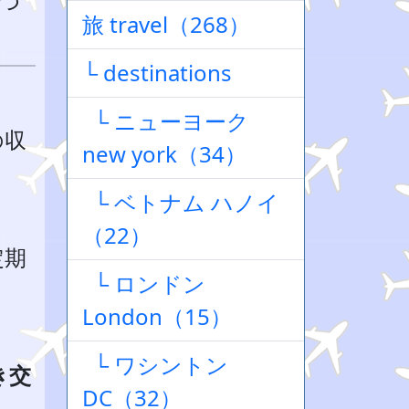
3つ
旅 travel（268）
└ destinations
└ ニューヨーク
の収
new york（34）
└ ベトナム ハノイ
（22）
定期
└ ロンドン
。
London（15）
└ ワシントン
き交
DC（32）