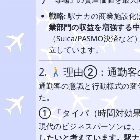
戦略:
駅ナカの商業施設化
業部門の収益を増強する中
（Suica/PASMO決
立しています。
2.
理由②：通勤客
通勤客の意識と行動様式の変
た。
① 「タイパ（時間対効
現代のビジネスパーソンは、
したいと考えています。駅ナ