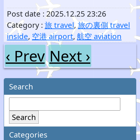
Post date : 2025.12.25 23:26
Category :
旅 travel
,
旅の裏側 travel
inside
,
空港 airport
,
航空 aviation
‹ Prev
Next ›
Search
Search
Categories