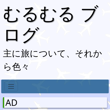
むるむる ブ
ログ
主に旅について、それか
ら色々
AD