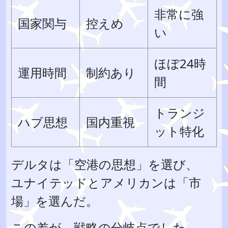
非常に強
国家関与
控えめ
い
ほぼ24時
運用時間
制約あり
間
トランジ
ハブ思想
国内重視
ット特化
デルタは「空港の思想」を選び、
ユナイテッドとアメリカンは「市
場」を選んだ。
この差が、戦略の分岐点でした。