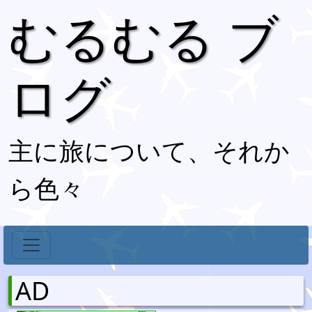
むるむる ブ
ログ
主に旅について、それか
ら色々
AD