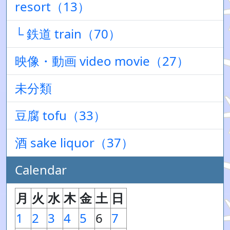
resort（13）
└ 鉄道 train（70）
映像・動画 video movie（27）
未分類
豆腐 tofu（33）
酒 sake liquor（37）
Calendar
月
火
水
木
金
土
日
1
2
3
4
5
6
7