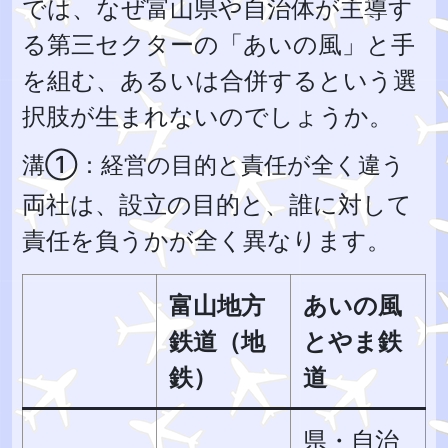
では、なぜ富山県や自治体が主導す
る第三セクターの「あいの風」と手
を組む、あるいは合併するという選
択肢が生まれないのでしょうか。
溝①：経営の目的と責任が全く違う
両社は、設立の目的と、誰に対して
責任を負うかが全く異なります。
富山地方
あいの風
鉄道（地
とやま鉄
鉄）
道
県・自治