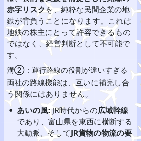
赤字リスク
を、純粋な民間企業の地
鉄が背負うことになります。これは
地鉄の株主にとって許容できるもの
ではなく、経営判断として不可能で
す。
溝②：運行路線の役割が違いすぎる
両社の路線機能は、互いに補完し合
う関係にはありません。
あいの風:
JR時代からの
広域幹線
であり、富山県を東西に横断する
大動脈、そして
JR貨物の物流の要