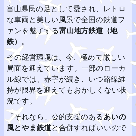
富山県民の足として愛され、レトロ
な車両と美しい風景で全国の鉄道フ
ァンを魅了する
富山地方鉄道（地
鉄）
。
その経営環境は、今、極めて厳しい
局面を迎えています。一部のローカ
ル線では、赤字が続き、いつ路線維
持が限界を迎えてもおかしくない状
況です。
「それなら、公的支援のある
あいの
風とやま鉄道
と合併すればいいので