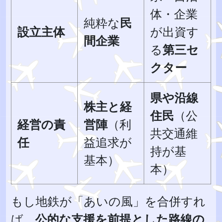
体・企業
純粋な
民
設立主体
が出資す
間企業
る
第三セ
クター
県や沿線
株主と経
住民
（公
経営の責
営陣
（利
共交通維
任
益追求が
持が基
基本）
本）
もし地鉄が「あいの風」を合併すれ
ば、
公的な支援を前提とした路線の