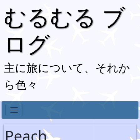
むるむる ブ
ログ
主に旅について、それか
ら色々
Peach