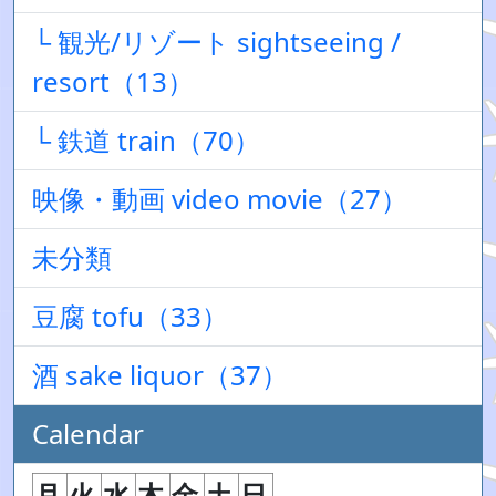
└ 観光/リゾート sightseeing /
resort（13）
└ 鉄道 train（70）
映像・動画 video movie（27）
未分類
豆腐 tofu（33）
酒 sake liquor（37）
Calendar
月
火
水
木
金
土
日