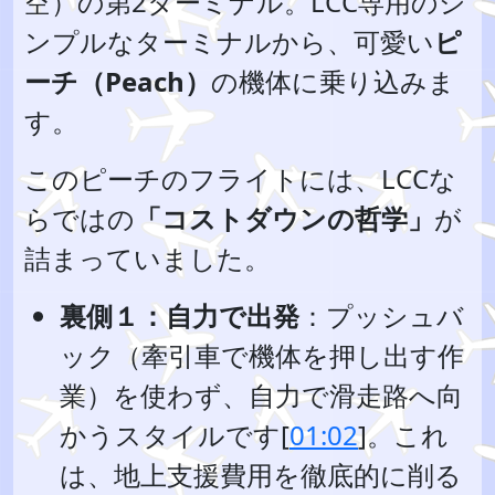
空）の第2ターミナル。LCC専用のシ
ンプルなターミナルから、可愛い
ピ
ーチ（Peach）
の機体に乗り込みま
す。
このピーチのフライトには、LCCな
らではの
「コストダウンの哲学」
が
詰まっていました。
裏側１：自力で出発
：プッシュバ
ック（牽引車で機体を押し出す作
業）を使わず、自力で滑走路へ向
かうスタイルです[
01:02
]。これ
は、地上支援費用を徹底的に削る