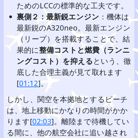
ためのLCCの標準的な工夫です。
裏側２：最新鋭エンジン
：機体は
最新鋭のA320neo。最新エンジン
（リープ）を搭載することで、結
果的に
整備コストと燃費（ランニ
ングコスト）を抑える
という、徹
底した合理主義が見て取れます
[
01:12
]。
しかし、関空を本拠地とするピーチ
は、地上移動にかなりの時間がかか
ります[
02:03
]。離陸まで待機してい
る間に、他の航空会社に追い越され