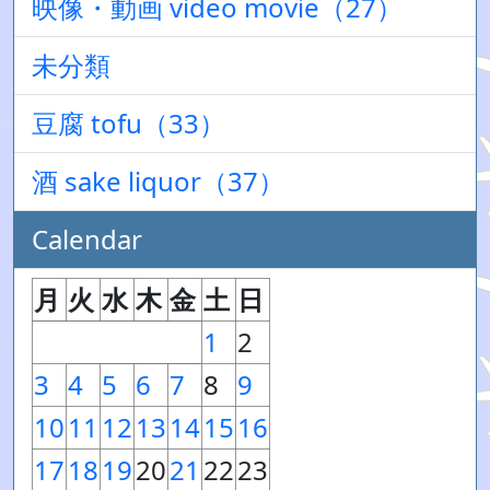
映像・動画 video movie（27）
未分類
豆腐 tofu（33）
酒 sake liquor（37）
Calendar
月
火
水
木
金
土
日
1
2
3
4
5
6
7
8
9
10
11
12
13
14
15
16
17
18
19
20
21
22
23