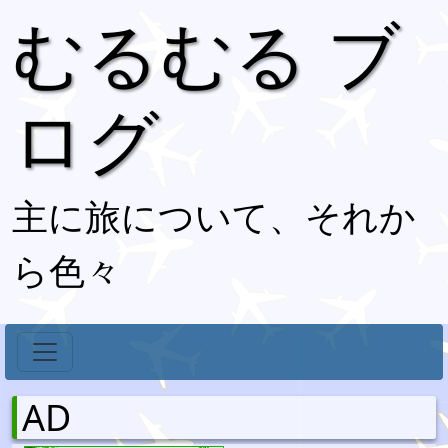
むるむる ブ
ログ
主に旅について、それか
ら色々
AD