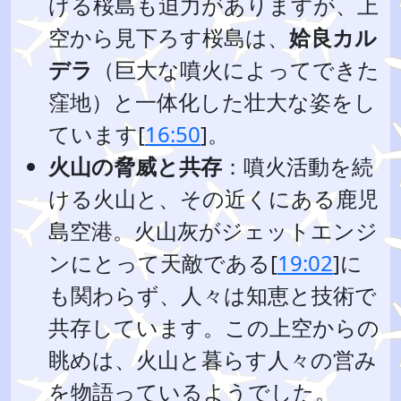
げる桜島も迫力がありますが、上
空から見下ろす桜島は、
姶良カル
デラ
（巨大な噴火によってできた
窪地）と一体化した壮大な姿をし
ています[
16:50
]。
火山の脅威と共存
：噴火活動を続
ける火山と、その近くにある鹿児
島空港。火山灰がジェットエンジ
ンにとって天敵である[
19:02
]に
も関わらず、人々は知恵と技術で
共存しています。この上空からの
眺めは、火山と暮らす人々の営み
を物語っているようでした。