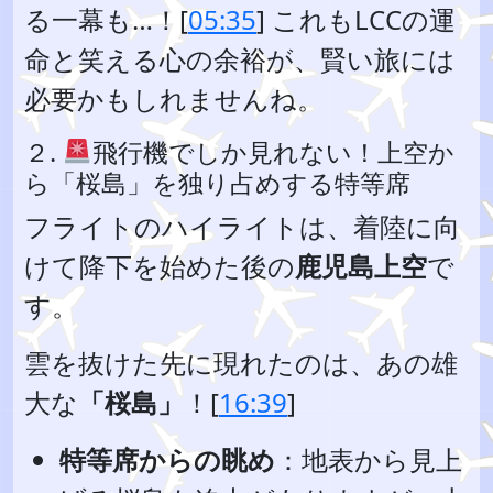
る一幕も…！[
05:35
] これもLCCの運
命と笑える心の余裕が、賢い旅には
必要かもしれませんね。
２.
飛行機でしか見れない！上空か
ら「桜島」を独り占めする特等席
フライトのハイライトは、着陸に向
けて降下を始めた後の
鹿児島上空
で
す。
雲を抜けた先に現れたのは、あの雄
大な
「桜島」
！[
16:39
]
特等席からの眺め
：地表から見上