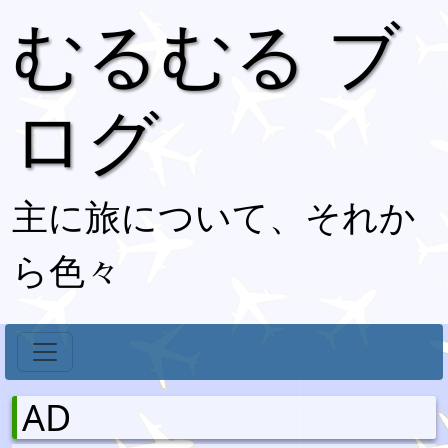
むるむる ブ
ログ
主に旅について、それか
ら色々
AD