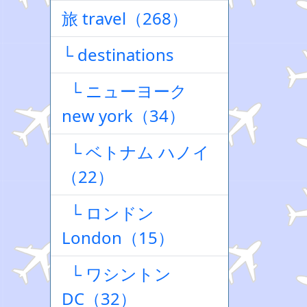
旅 travel（268）
└ destinations
└ ニューヨーク
new york（34）
└ ベトナム ハノイ
（22）
└ ロンドン
London（15）
└ ワシントン
DC（32）