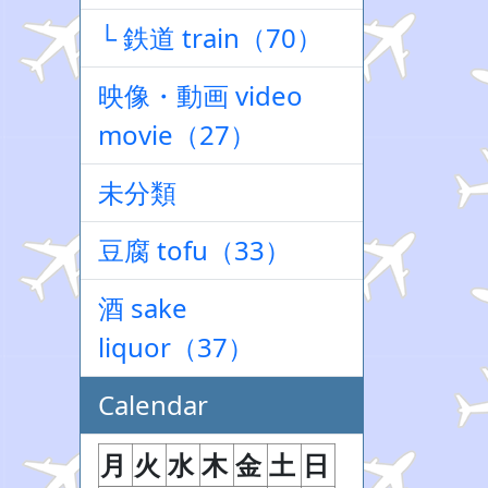
└ 鉄道 train（70）
映像・動画 video
movie（27）
未分類
豆腐 tofu（33）
酒 sake
liquor（37）
Calendar
月
火
水
木
金
土
日