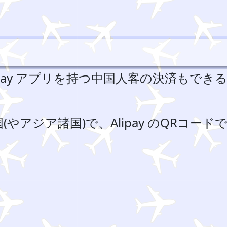
lipay アプリを持つ中国人客の決済もでき
(やアジア諸国)で、Alipay のQRコード