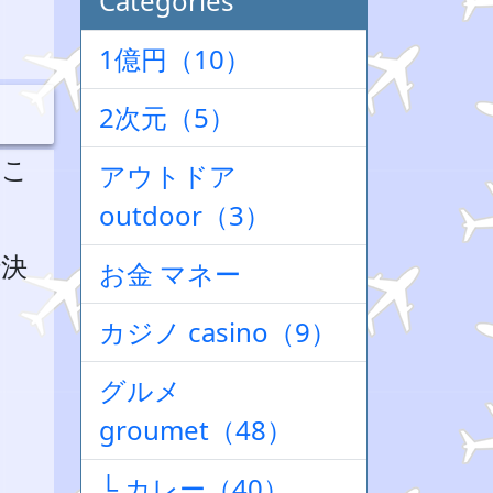
Categories
1億円（10）
2次元（5）
るこ
アウトドア
outdoor（3）
で決
お金 マネー
カジノ casino（9）
グルメ
groumet（48）
└ カレー（40）