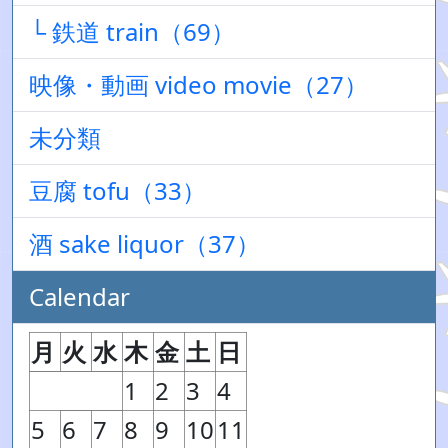
└ 鉄道 train（69）
映像・動画 video movie（27）
未分類
豆腐 tofu（33）
酒 sake liquor（37）
Calendar
月
火
水
木
金
土
日
1
2
3
4
5
6
7
8
9
10
11