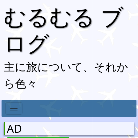
むるむる ブ
ログ
主に旅について、それか
ら色々
AD