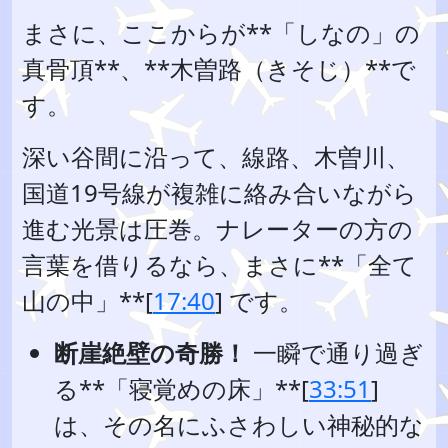
まさに、ここからが**「しなの」の
真骨頂**、**木曽路（きそじ）**で
す。
深い谷間に沿って、線路、木曽川、
国道19号線が複雑に絡み合いながら
進む光景は圧巻。ナレーターの方の
言葉を借りるなら、まさに**「全て
山の中」**[
17:40
] です。
断崖絶壁の奇勝！
一瞬で通り過ぎ
る**「寝覚めの床」**[
33:51
]
は、その名にふさわしい神秘的な