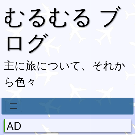
むるむる ブ
ログ
主に旅について、それか
ら色々
AD