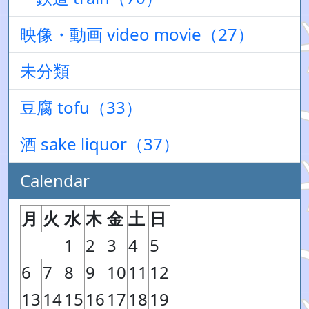
映像・動画 video movie（27）
未分類
豆腐 tofu（33）
酒 sake liquor（37）
Calendar
月
火
水
木
金
土
日
1
2
3
4
5
6
7
8
9
10
11
12
13
14
15
16
17
18
19