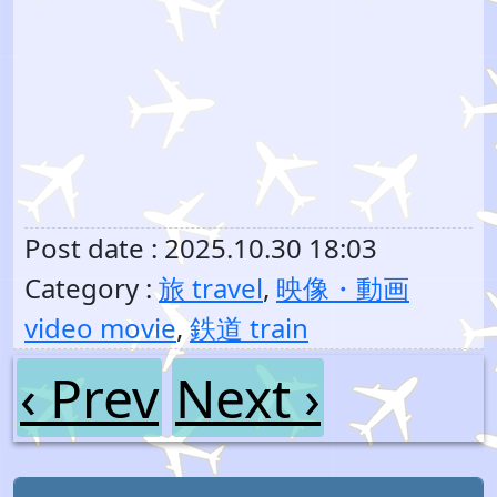
Post date : 2025.10.30 18:03
Category :
旅 travel
,
映像・動画
video movie
,
鉄道 train
‹ Prev
Next ›