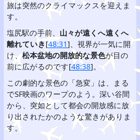
旅は突然のクライマックスを迎えま
す。
塩尻駅の手前、
山々が遠くへ遠くへ
離れていき
[
48:31
]、視界が一気に開
け、
松本盆地の開放的な景色
が目の
前に広がるのです[
48:38
]。
この劇的な景色の「急変」は、まる
でSF映画のワープのよう。深い谷間
から、突如として都会の開放感に放
り出されたかのような驚きがありま
す。