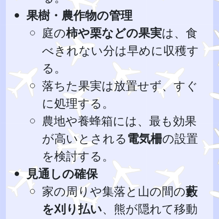
果樹・農作物の管理
庭の
柿や栗などの果実
は、食
べきれない分は早めに収穫す
る。
落ちた果実は放置せず、すぐ
に処理する。
農地や養蜂箱には、最も効果
が高いとされる
電気柵
の設置
を検討する。
見通しの確保
家の周りや集落と山の間の
藪
を刈り払い
、熊が隠れて移動