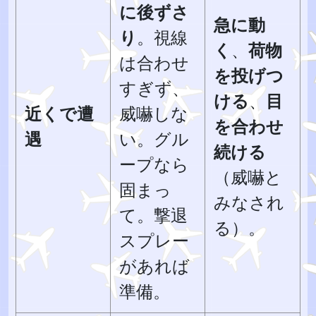
に後ずさ
急に動
り
。視線
く
、
荷物
は合わせ
を投げつ
すぎず、
ける
、
目
近くで遭
威嚇しな
を合わせ
遇
い。グル
続ける
ープなら
（威嚇と
固まっ
みなされ
て。撃退
る）。
スプレー
があれば
準備。