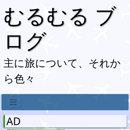
むるむる ブ
ログ
主に旅について、それか
ら色々
AD