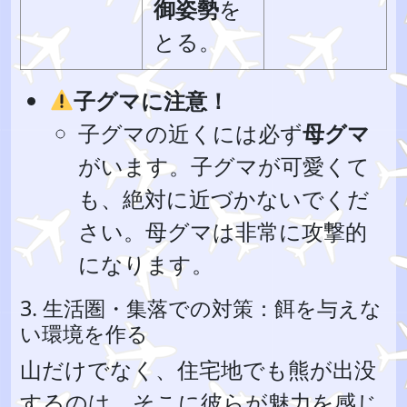
御姿勢
を
とる。
子グマに注意！
子グマの近くには必ず
母グマ
がいます。子グマが可愛くて
も、絶対に近づかないでくだ
さい。母グマは非常に攻撃的
になります。
3. 生活圏・集落での対策：餌を与えな
い環境を作る
山だけでなく、住宅地でも熊が出没
するのは、そこに彼らが魅力を感じ