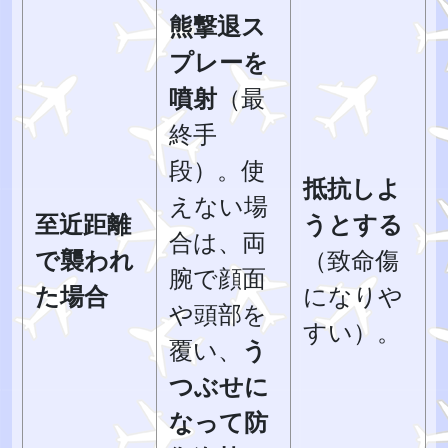
熊撃退ス
プレーを
噴射
（最
終手
段）。使
抵抗しよ
えない場
至近距離
うとする
合は、両
で襲われ
（致命傷
腕で顔面
た場合
になりや
や頭部を
すい）。
覆い、
う
つぶせに
なって防