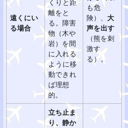
くりと距
も危
離をと
遠くにい
険）、
大
る。障害
る場合
声を出す
物（木や
（熊を刺
岩）を間
激す
に入れる
る）。
ように移
動できれ
ば理想
的。
立ち止ま
り、静か