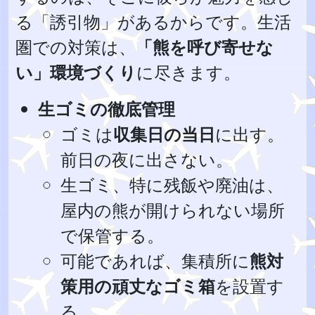
る「誘引物」があるからです。生活
圏での対策は、
「熊を呼び寄せな
い」環境づくり
に尽きます。
生ゴミの徹底管理
ゴミは
収集日の当日
に出す。
前日の夜に出さない。
生ゴミ、特に残飯や廃油は、
屋内の熊が開けられない場所
で保管する。
可能であれば、集積所に
熊対
策用の頑丈なゴミ箱
を設置す
る。