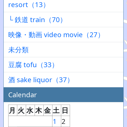
resort（13）
└ 鉄道 train（70）
映像・動画 video movie（27）
未分類
豆腐 tofu（33）
酒 sake liquor（37）
Calendar
月
火
水
木
金
土
日
1
2