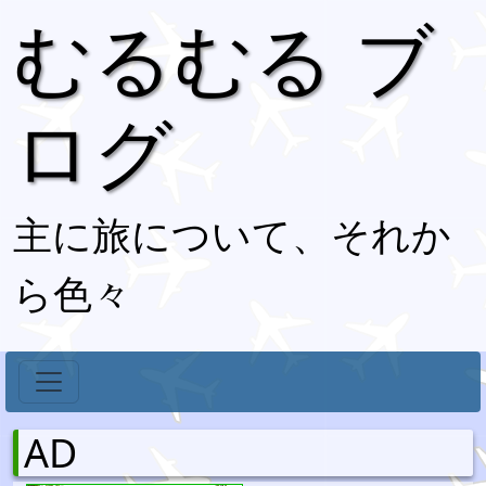
むるむる ブ
ログ
主に旅について、それか
ら色々
AD