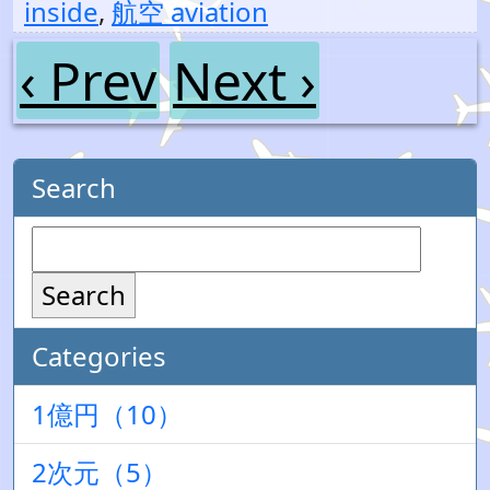
inside
,
航空 aviation
‹ Prev
Next ›
Search
Search
Categories
1億円（10）
2次元（5）