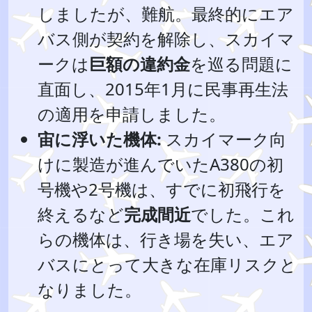
しましたが、難航。最終的にエア
バス側が契約を解除し、スカイマ
ークは
巨額の違約金
を巡る問題に
直面し、2015年1月に民事再生法
の適用を申請しました。
宙に浮いた機体:
スカイマーク向
けに製造が進んでいたA380の初
号機や2号機は、すでに初飛行を
終えるなど
完成間近
でした。これ
らの機体は、行き場を失い、エア
バスにとって大きな在庫リスクと
なりました。