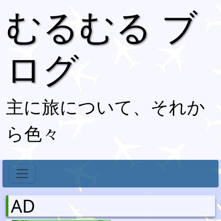
むるむる ブ
ログ
主に旅について、それか
ら色々
AD