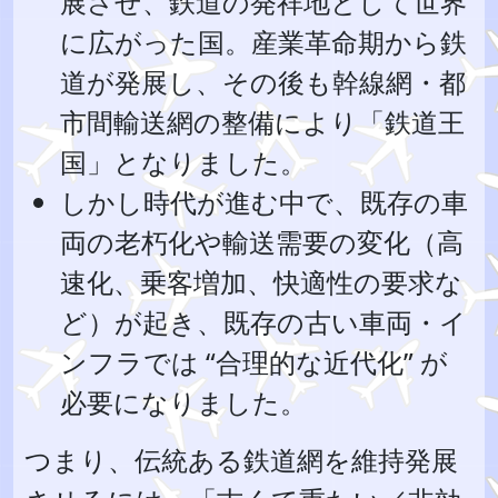
展させ、鉄道の発祥地として世界
に広がった国。産業革命期から鉄
道が発展し、その後も幹線網・都
市間輸送網の整備により「鉄道王
国」となりました。
しかし時代が進む中で、既存の車
両の老朽化や輸送需要の変化（高
速化、乗客増加、快適性の要求な
ど）が起き、既存の古い車両・イ
ンフラでは “合理的な近代化” が
必要になりました。
つまり、伝統ある鉄道網を維持発展