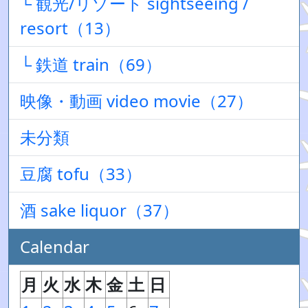
└ 観光/リゾート sightseeing /
resort（13）
└ 鉄道 train（69）
映像・動画 video movie（27）
未分類
豆腐 tofu（33）
酒 sake liquor（37）
Calendar
月
火
水
木
金
土
日