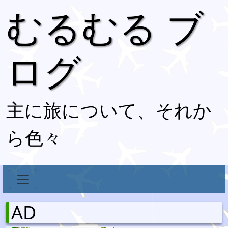
むるむる ブ
ログ
主に旅について、それか
ら色々
AD