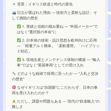
背景：イギリス鉄道と時代の変化
日立が選ばれた理由 — 技術力と柔軟な設計、そ
して挑戦の歴史
1. 実績と信頼の積み重ね — “外国メーカー”で
はなく“選択肢の本命”に
2. 日本発の技術・設計思想を欧州向けに応用
— 「軽量アルミ構体」「柔軟運用」「ハイブリッ
ド対応」
3. 現地生産とメンテナンス体制の構築 — “輸入
車”ではなく“英国車両”としての受け入れ
どのような経緯で採用に至ったか — “入札と交渉
の歴史”
なぜイギリスは“自国製”にこだわらず、日本の車
両を受け入れたのか？
ただし、課題や問題もある — 現代の“鉄道輸入”の
難しさ