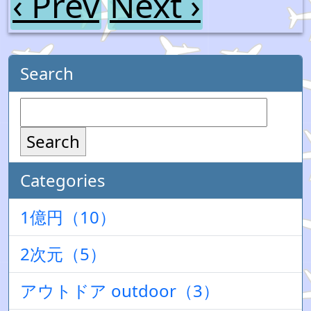
‹ Prev
Next ›
Search
Search
Categories
1億円（10）
2次元（5）
アウトドア outdoor（3）