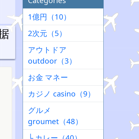
Categories
1億円（10）
据
2次元（5）
アウトドア
outdoor（3）
お金 マネー
カジノ casino（9）
グルメ
groumet（48）
└ カレー（40）