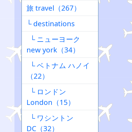
旅 travel（267）
└ destinations
└ ニューヨーク
new york（34）
└ ベトナム ハノイ
（22）
└ ロンドン
London（15）
└ ワシントン
DC（32）