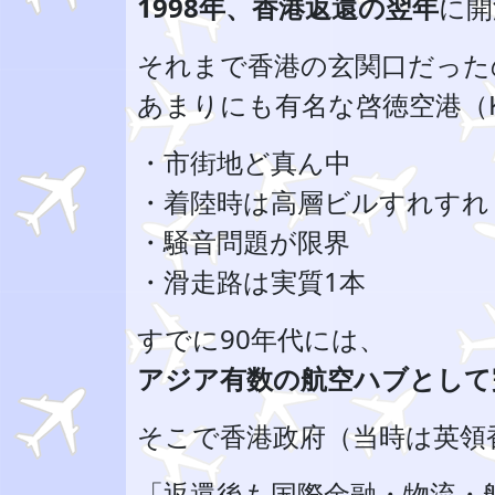
1998年、香港返還の翌年
に開
それまで香港の玄関口だった
あまりにも有名な啓徳空港（Ka
・市街地ど真ん中
・着陸時は高層ビルすれすれ
・騒音問題が限界
・滑走路は実質1本
すでに90年代には、
アジア有数の航空ハブとして
そこで香港政府（当時は英領
「返還後も国際金融・物流・