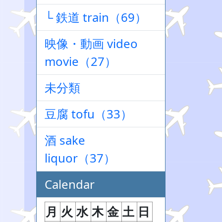
└ 鉄道 train（69）
映像・動画 video
movie（27）
未分類
豆腐 tofu（33）
酒 sake
liquor（37）
Calendar
月
火
水
木
金
土
日