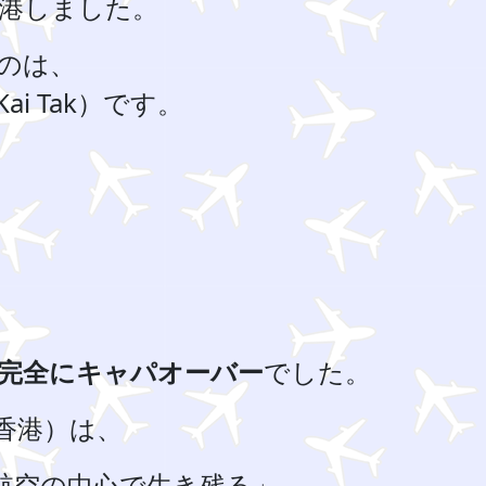
港しました。
のは、
i Tak）です。
完全にキャパオーバー
でした。
香港）は、
航空の中心で生き残る」