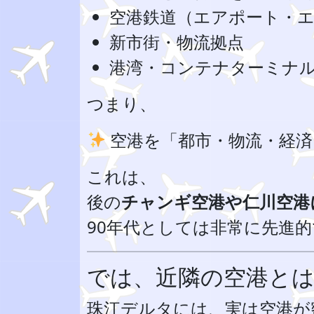
空港鉄道（エアポート・
新市街・物流拠点
港湾・コンテナターミナ
つまり、
空港を「都市・物流・経済
これは、
後の
チャンギ空港や仁川空港
90年代としては非常に先進
では、近隣の空港と
珠江デルタには、実は空港が