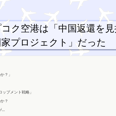
プコク空港は「中国返還を見
国家プロジェクト」だった
のか？」
ロップメント戦略」
のか？
が…