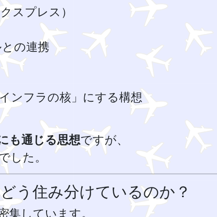
エクスプレス）
ルとの連携
インフラの核」にする構想
にも通じる思想
ですが、
的でした。
はどう住み分けているのか？
密集しています。